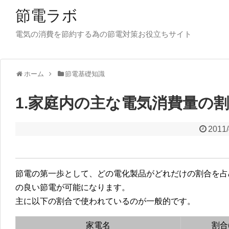
節電ラボ
電気の消費を節約する為の節電対策お役立ちサイト
ホーム
節電基礎知識
1.家庭内の主な電気消費量の
2011/
節電の第一歩として、どの電化製品がどれだけの割合を占
の良い節電が可能になります。
主に以下の割合で使われているのが一般的です。
家電名
割合(