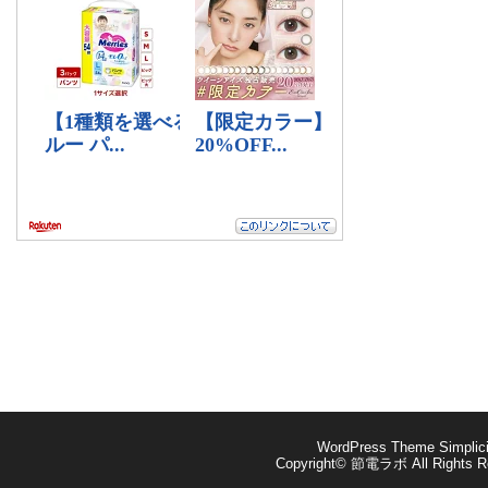
WordPress Theme
Simplic
Copyright©
節電ラボ
All Rights R