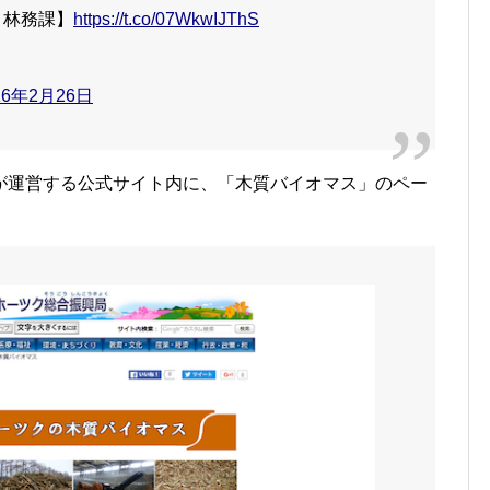
 林務課】
https://t.co/07WkwIJThS
16年2月26日
が運営する公式サイト内に、「木質バイオマス」のペー