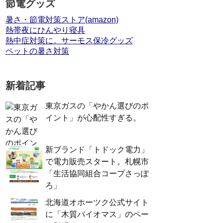
節電グッズ
暑さ・節電対策ストア(amazon)
熱帯夜にひんやり寝具
熱中症対策に。サーモス保冷グッズ
ペットの暑さ対策
新着記事
東京ガスの「やかん選びのポ
イント」が心配性すぎる。
新ブランド「トドック電力」
で電力販売スタート。札幌市
「生活協同組合コープさっぽ
ろ」
北海道オホーツク公式サイト
に「木質バイオマス」のペー