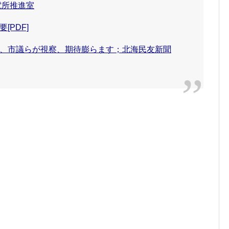
電所推進室
PDF]
、市議らが視察、期待膨らます；北海民友新聞