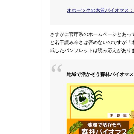
オホーツクの木質バイオマス：
さすがに官庁系のホームページとあっ
と若干読み辛さは否めないのですが「
成したパンフレットは読み応えがありま
地域で活かそう森林バイオマス