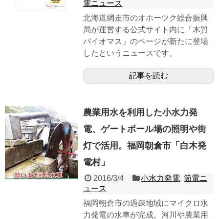
電ニュース
北海道網走市のオホーツク総合振興
局が運営する公式サイト内に「木質
バイオマス」のページが新たに登場
したというニュースです。
記事を読む
農業用水を利用した小水力発
電、ゲートボール場の照明や街
灯で活用。福岡朝倉市「白木発
電村」
2016/3/4
小水力発電
,
節電ニ
ュース
福岡朝倉市の過疎地域にマイクロ水
力発電の水車が完成。河川や農業用