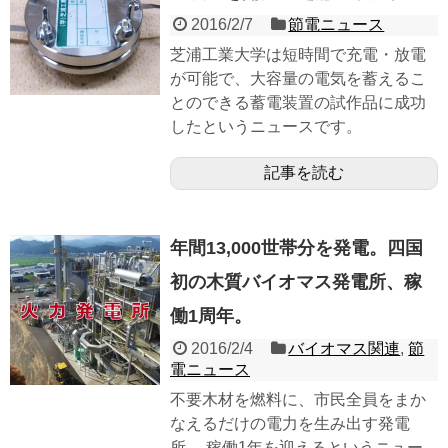
2016/2/7
節電ニュース
芝浦工業大学は短時間で充電・放電
が可能で、大容量の電気を蓄えるこ
とのできる蓄電装置の試作品に成功
したというニュースです。
記事を読む
年間13,000世帯分を発電。四国
初の木質バイオマス発電所、稼
働1周年。
2016/2/4
バイオマス関連
,
節
電ニュース
不要木材を燃料に、市民全員をまか
なえるだけの電力を生み出す発電
所。 稼働1年を迎えるというニュー