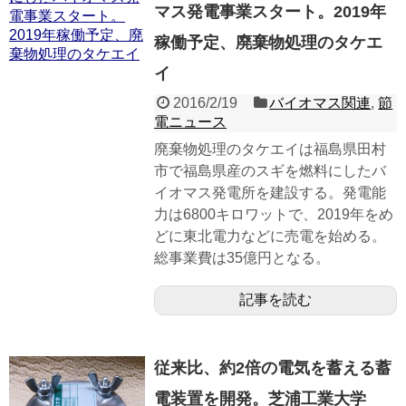
マス発電事業スタート。2019年
稼働予定、廃棄物処理のタケエ
イ
2016/2/19
バイオマス関連
,
節
電ニュース
廃棄物処理のタケエイは福島県田村
市で福島県産のスギを燃料にしたバ
イオマス発電所を建設する。発電能
力は6800キロワットで、2019年をめ
どに東北電力などに売電を始める。
総事業費は35億円となる。
記事を読む
従来比、約2倍の電気を蓄える蓄
電装置を開発。芝浦工業大学