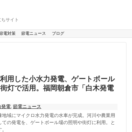
立ちサイト
節電対策
節電ニュース
ブログ
を利用した小水力発電、ゲートボール
街灯で活用。福岡朝倉市「白木発電
力発電
,
節電ニュース
疎地域にマイクロ水力発電の水車が完成。河川や農業用
しての発電を、ゲートボール場の照明や街灯に利用。と
す。