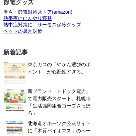
節電グッズ
暑さ・節電対策ストア(amazon)
熱帯夜にひんやり寝具
熱中症対策に。サーモス保冷グッズ
ペットの暑さ対策
新着記事
東京ガスの「やかん選びのポ
イント」が心配性すぎる。
新ブランド「トドック電力」
で電力販売スタート。札幌市
「生活協同組合コープさっぽ
ろ」
北海道オホーツク公式サイト
に「木質バイオマス」のペー