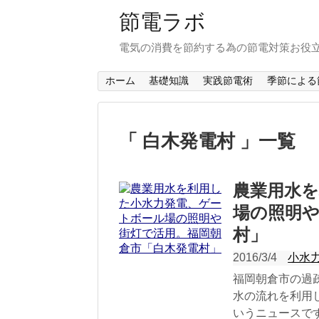
節電ラボ
電気の消費を節約する為の節電対策お役
ホーム
基礎知識
実践節電術
季節による
「 白木発電村 」一覧
農業用水
場の照明や
村」
2016/3/4
小水
福岡朝倉市の過
水の流れを利用
いうニュースで