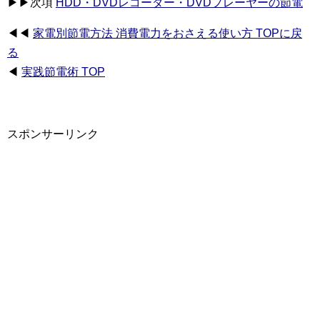
▶▶次項
HDD・DVDレコーダー・DVDプレーヤーの節電
◀◀
家電別節電方法 消費電力をおさえる使い方 TOPに戻
る
◀
実践節電術 TOP
スポンサーリンク